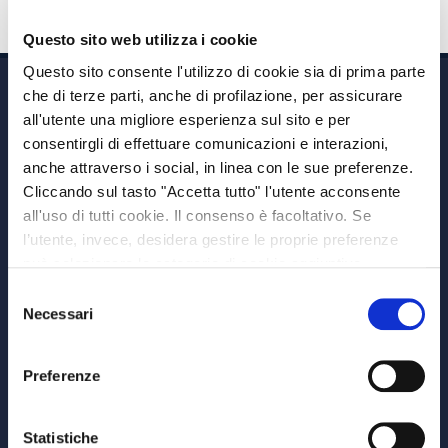
Questo sito web utilizza i cookie
Questo sito consente l'utilizzo di cookie sia di prima parte
che di terze parti, anche di profilazione, per assicurare
all'utente una migliore esperienza sul sito e per
consentirgli di effettuare comunicazioni e interazioni,
anche attraverso i social, in linea con le sue preferenze.
Cliccando sul tasto "Accetta tutto" l'utente acconsente
Via A. Albricci 7,
all'uso di tutti cookie. Il consenso è facoltativo. Se
20122 Milano,
l’utente, invece, desidera gestire le proprie preferenze
P.IVA 08595960967
può selezionare le categorie di cookie aggiuntive,
Note Legali
riportate di seguito. Per avere informazioni più dettagliate
Selezione
© Copyright MEDVIDA Partners
è possibile cliccare sul pulsante "Mostra dettagli".
Necessari
del
Privacy
–
Cookie Policy
consenso
Whistleblowing Channel
Preferenze
CHI SIAMO
MEDVIDA Partners
Statistiche