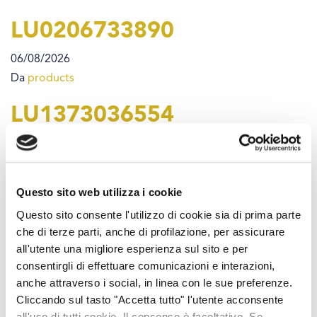
LU0206733890
06/08/2026
Da
products
LU1373036554
06/08/2026
Da
products
LU0549537040
Questo sito web utilizza i cookie
Questo sito consente l'utilizzo di cookie sia di prima parte
06/08/2026
che di terze parti, anche di profilazione, per assicurare
Da
products
all'utente una migliore esperienza sul sito e per
consentirgli di effettuare comunicazioni e interazioni,
LU0549549219
anche attraverso i social, in linea con le sue preferenze.
Cliccando sul tasto "Accetta tutto" l'utente acconsente
06/08/2026
all'uso di tutti cookie. Il consenso è facoltativo. Se