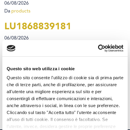
06/08/2026
Da
products
LU1868839181
06/08/2026
Da
products
LU0570870567
Questo sito web utilizza i cookie
06/08/2026
Questo sito consente l'utilizzo di cookie sia di prima parte
Da
products
che di terze parti, anche di profilazione, per assicurare
LU0282719219
all'utente una migliore esperienza sul sito e per
consentirgli di effettuare comunicazioni e interazioni,
anche attraverso i social, in linea con le sue preferenze.
06/08/2026
Cliccando sul tasto "Accetta tutto" l'utente acconsente
Da
products
all'uso di tutti cookie. Il consenso è facoltativo. Se
l’utente, invece, desidera gestire le proprie preferenze