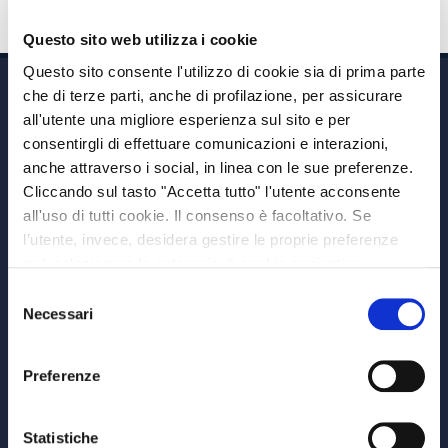
Questo sito web utilizza i cookie
Questo sito consente l'utilizzo di cookie sia di prima parte
che di terze parti, anche di profilazione, per assicurare
all'utente una migliore esperienza sul sito e per
consentirgli di effettuare comunicazioni e interazioni,
anche attraverso i social, in linea con le sue preferenze.
Cliccando sul tasto "Accetta tutto" l'utente acconsente
Via A. Albricci 7,
all'uso di tutti cookie. Il consenso è facoltativo. Se
20122 Milano,
l’utente, invece, desidera gestire le proprie preferenze
P.IVA 08595960967
può selezionare le categorie di cookie aggiuntive,
Note Legali
riportate di seguito. Per avere informazioni più dettagliate
Selezione
© Copyright MEDVIDA Partners
è possibile cliccare sul pulsante "Mostra dettagli".
Necessari
del
Privacy
–
Cookie Policy
consenso
Whistleblowing Channel
Preferenze
CHI SIAMO
MEDVIDA Partners
Statistiche