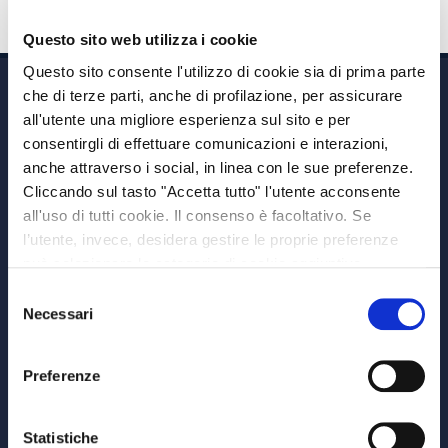
Questo sito web utilizza i cookie
Questo sito consente l'utilizzo di cookie sia di prima parte
che di terze parti, anche di profilazione, per assicurare
all'utente una migliore esperienza sul sito e per
consentirgli di effettuare comunicazioni e interazioni,
anche attraverso i social, in linea con le sue preferenze.
Cliccando sul tasto "Accetta tutto" l'utente acconsente
Via A. Albricci 7,
all'uso di tutti cookie. Il consenso è facoltativo. Se
20122 Milano,
l’utente, invece, desidera gestire le proprie preferenze
P.IVA 08595960967
può selezionare le categorie di cookie aggiuntive,
Note Legali
riportate di seguito. Per avere informazioni più dettagliate
Selezione
© Copyright MEDVIDA Partners
è possibile cliccare sul pulsante "Mostra dettagli".
Necessari
del
Privacy
–
Cookie Policy
consenso
Whistleblowing Channel
Preferenze
CHI SIAMO
MEDVIDA Partners
Statistiche